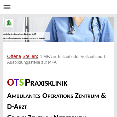
Ambulantes Operations Zentrum (AOZ)
Orthopädie-Unfallchirurgie-Sportmedizin, D-Arzt
Offene
Stellen
:
1 MFA in Teilzeit oder Vollzeit und 1
Ausbildungsstelle zur MFA
O
T
S
Praxisklinik
Ambulantes Operations Zentrum &
D-Arzt