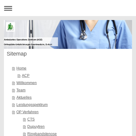
Ambulantes Operations Zentrum (AOZ)
Orthopädie-Unfallchirurgie-Sportmedizin, D-Arzt
Sitemap
Home
ACP
Willkommen
Team
Aktuelles
Leistungsspektrum
OP Verfahren
CTS
Dupuytren
Ringbandstenose