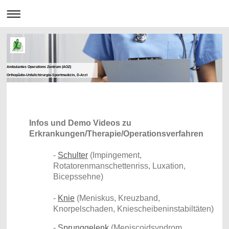
Ambulantes Operations Zentrum (AOZ)
Orthopädie-Unfallchirurgie-Sportmedizin, D-Arzt
Infos und Demo Videos zu
Erkrankungen/Therapie/Operationsverfahren
-
Schulter
(Impingement,
Rotatorenmanschettenriss, Luxation,
Bicepssehne)
-
Knie
(Meniskus, Kreuzband,
Knorpelschaden, Kniescheibeninstabiltäten)
-
Sprunggelenk
(Meniscoidsyndrom,