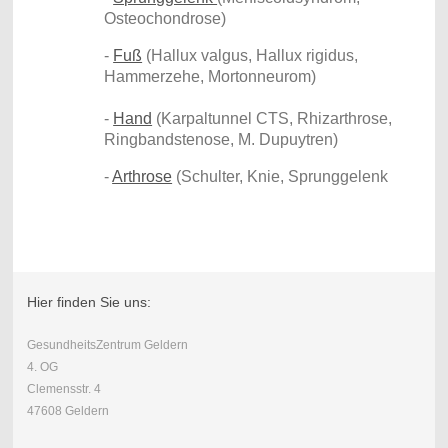
Osteochondrose)
-
Fuß
(Hallux valgus, Hallux rigidus,
Hammerzehe, Mortonneurom)
-
Hand
(Karpaltunnel CTS, Rhizarthrose,
Ringbandstenose, M. Dupuytren)
-
Arthrose
(Schulter, Knie, Sprunggelenk
Hier finden Sie uns:
GesundheitsZentrum Geldern
4. OG
Clemensstr. 4
47608 Geldern